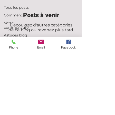
Tous les posts
Posts à venir
Commencer
Votre
Découvrez d'autres catégories
communauté
de ce blog ou revenez plus tard.
Astuces blog
Phone
Email
Facebook
Chantal Marchand
Ressources et Accompagnement
45 rue de la Marlière 7190 Ecaussinnes
+32(0)474/63.17.98
info@magdala-ressources.com
© 2023 par
MMBeWeb
Créé avec
Wix.com