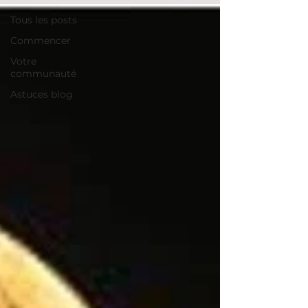
Tous les posts
Commencer
Votre
communauté
Astuces blog