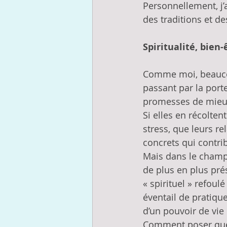
Personnellement, j’a
des traditions et d
Spiritualité, bien
Comme moi, beaucou
passant par la port
promesses de mieux-
Si elles en récolten
stress, que leurs re
concrets qui contrib
Mais dans le champ
de plus en plus pré
« spirituel » refoul
éventail de pratique
d’un pouvoir de vie
Comment poser quel