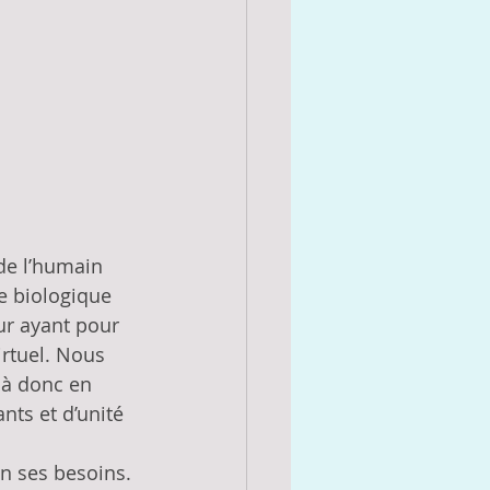
de l’humain 
e biologique 
r ayant pour 
rtuel. Nous 
là donc en 
nts et d’unité 
n ses besoins. 