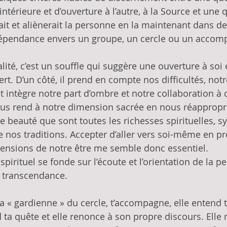
intérieure et d’ouverture à l’autre, à la Source et une 
ait et aliènerait la personne en la maintenant dans de
 dépendance envers un groupe, un cercle ou un accom
alité, c’est un souffle qui suggère une ouverture à soi 
t. D’un côté, il prend en compte nos difficultés, notr
 et intègre notre part d’ombre et notre collaboration à
 nous rend à notre dimension sacrée en nous réappropr
e beauté que sont toutes les richesses spirituelles, s
de nos traditions. Accepter d’aller vers soi-même en p
mensions de notre être me semble donc essentiel.
irituel se fonde sur l’écoute et l’orientation de la p
 transcendance. 
la « gardienne » du cercle, t’accompagne, elle entend 
d ta quête et elle renonce à son propre discours. Elle 