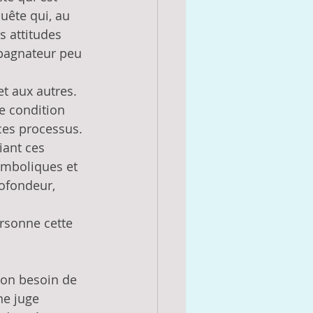
quête qui, au 
s attitudes 
pagnateur peu 
et aux autres. 
e condition 
 ces processus. 
iant ces 
ymboliques et 
rofondeur, 
ersonne cette 
ton besoin de 
ne juge 