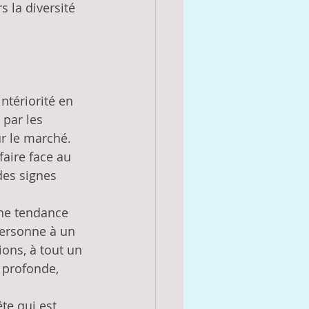
 la diversité 
tériorité en 
par les 
r le marché. 
faire face au 
des signes 
ne tendance 
personne à un 
ions, à tout un 
 profonde, 
e qui est 